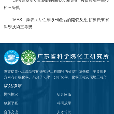
“環保農藥新功能助劑的開發及產業化” 獲廣東省科學技
術三等獎
“MES工業表面活性劑系列產品的開發及應用“獲廣東省
科學技術三等獎
專業從事化工高新技術研究與工程開發的省屬科研機構，主要學科
方向有有機化學、高分子化學、分析化學、化學工程及環境工程等
網站導航
機構概況
研究隊伍
創新平臺
科研成果
合作交流
人才培養