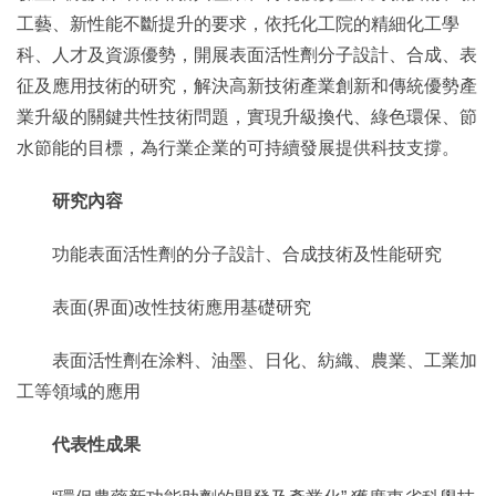
工藝、新性能不斷提升的要求，依托化工院的精細化工學
科、人才及資源優勢，開展表面活性劑分子設計、合成、表
征及應用技術的研究，解決高新技術產業創新和傳統優勢產
業升級的關鍵共性技術問題，實現升級換代、綠色環保、節
水節能的目標，為行業企業的可持續發展提供科技支撐。
研究內容
功能表面活性劑的分子設計、合成技術及性能研究
表面(界面)改性技術應用基礎研究
表面活性劑在涂料、油墨、日化、紡織、農業、工業加
工等領域的應用
代表性成果