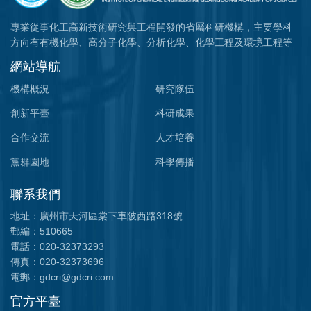
專業從事化工高新技術研究與工程開發的省屬科研機構，主要學科
方向有有機化學、高分子化學、分析化學、化學工程及環境工程等
網站導航
機構概況
研究隊伍
創新平臺
科研成果
合作交流
人才培養
黨群園地
科學傳播
聯系我們
地址：廣州市天河區棠下車陂西路318號
郵編：510665
電話：020-32373293
傳真：020-32373696
電郵：gdcri@gdcri.com
官方平臺