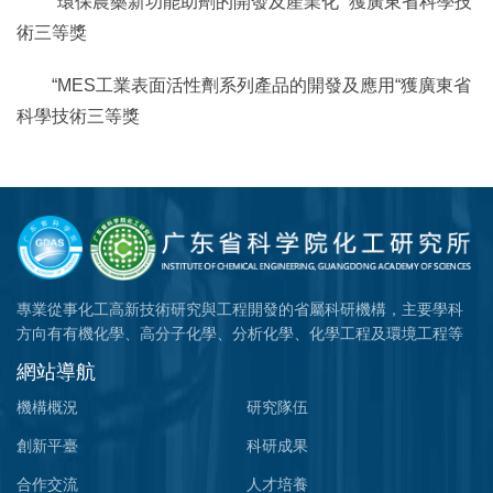
“環保農藥新功能助劑的開發及產業化” 獲廣東省科學技
術三等獎
“MES工業表面活性劑系列產品的開發及應用“獲廣東省
科學技術三等獎
專業從事化工高新技術研究與工程開發的省屬科研機構，主要學科
方向有有機化學、高分子化學、分析化學、化學工程及環境工程等
網站導航
機構概況
研究隊伍
創新平臺
科研成果
合作交流
人才培養