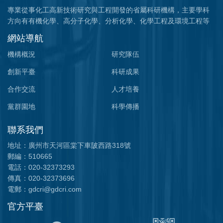
專業從事化工高新技術研究與工程開發的省屬科研機構，主要學科
方向有有機化學、高分子化學、分析化學、化學工程及環境工程等
網站導航
機構概況
研究隊伍
創新平臺
科研成果
合作交流
人才培養
黨群園地
科學傳播
聯系我們
地址：廣州市天河區棠下車陂西路318號
郵編：510665
電話：020-32373293
傳真：020-32373696
電郵：gdcri@gdcri.com
官方平臺