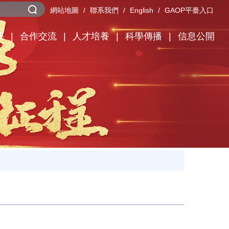
網站地圖
聯系我們
English
GAOP平臺入口
果
合作交流
人才培養
科學傳播
信息公開