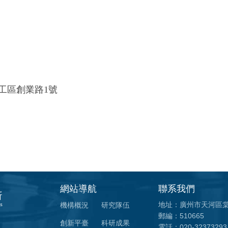
區創業路1號
網站導航
聯系我們
地址：廣州市天河區棠
機構概況
研究隊伍
郵編：510665
創新平臺
科研成果
，
電話：020-32373293