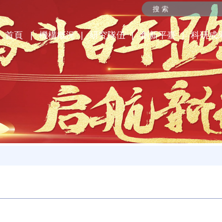
首頁
機構概況
研究隊伍
創新平臺
科研成