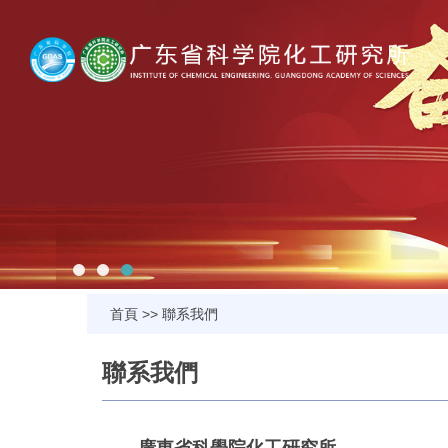
首頁
>>
聯系我們
聯系我們