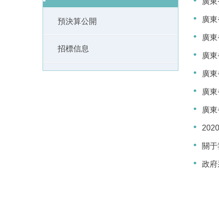
廣東
廣東
預決算公開
廣東
招標信息
廣東
廣東
廣東
廣東
20
關于
政府