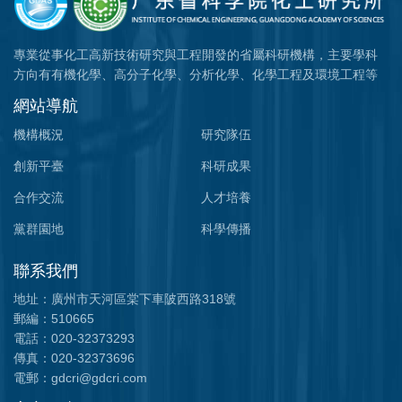
專業從事化工高新技術研究與工程開發的省屬科研機構，主要學科
方向有有機化學、高分子化學、分析化學、化學工程及環境工程等
網站導航
機構概況
研究隊伍
創新平臺
科研成果
合作交流
人才培養
黨群園地
科學傳播
聯系我們
地址：廣州市天河區棠下車陂西路318號
郵編：510665
電話：020-32373293
傳真：020-32373696
電郵：gdcri@gdcri.com