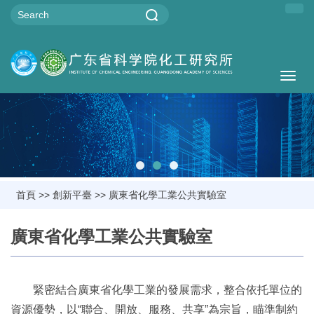
Togg
navig
首頁
>>
創新平臺
>>
廣東省化學工業公共實驗室
廣東省化學工業公共實驗室
緊密結合廣東省化學工業的發展需求，整合依托單位的
資源優勢，以“聯合、開放、服務、共享”為宗旨，瞄準制約