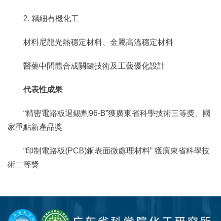
2. 精細有機化工
材料尼龍光熱穩定材料、金屬高溫穩定材料
醫藥中間體合成關鍵技術及工藝優化設計
代表性成果
“精密電路板退錫劑96-B”獲廣東省科學技術三等獎、國
家重點新產品獎
“印制電路板(PCB)銅表面微處理材料” 獲廣東省科學技
術二等獎