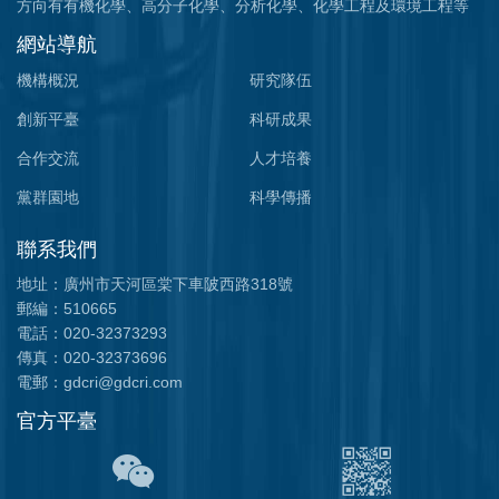
方向有有機化學、高分子化學、分析化學、化學工程及環境工程等
網站導航
機構概況
研究隊伍
創新平臺
科研成果
合作交流
人才培養
黨群園地
科學傳播
聯系我們
地址：廣州市天河區棠下車陂西路318號
郵編：510665
電話：020-32373293
傳真：020-32373696
電郵：gdcri@gdcri.com
官方平臺