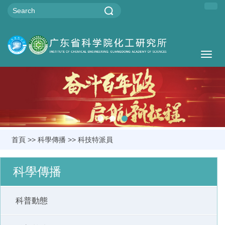
Togg
navig
首頁
>>
科學傳播
>>
科技特派員
科學傳播
科普動態