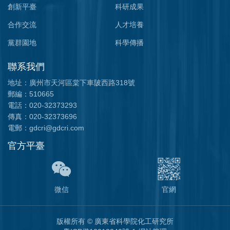
創新平臺
科研成果
合作交流
人才培養
黨群園地
科學傳播
聯系我們
地址：廣州市天河區棠下車陂西路318號
郵編：510665
電話：020-32373293
傳真：020-32373696
電郵：gdcri@gdcri.com
官方平臺
微信
官網
版權所有
©
廣東省科學院化工研究所