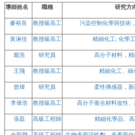
導師姓名
職稱
研究方
麥裕良
教授級高工
污染控制化學與技術
黃淋佳
教授級高工
精細化工; 化學
龐浩
研究員
高分子材料，精
王飛
教授級高工
精細化工、綠
曾煒
研究員
柔性傳感器，新
李偉浩
教授級高工
高分子復合材料改性、
張磊
高級工程師
精細化學品、高
余龍飛
高級工程師
生物表面活性劑、表界面化