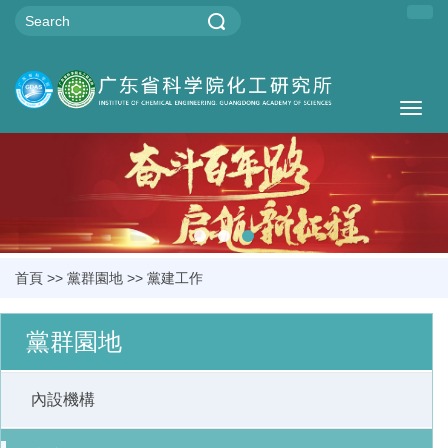
Togg
navig
首頁
>>
黨群園地
>>
黨建工作
黨群園地
內設機構