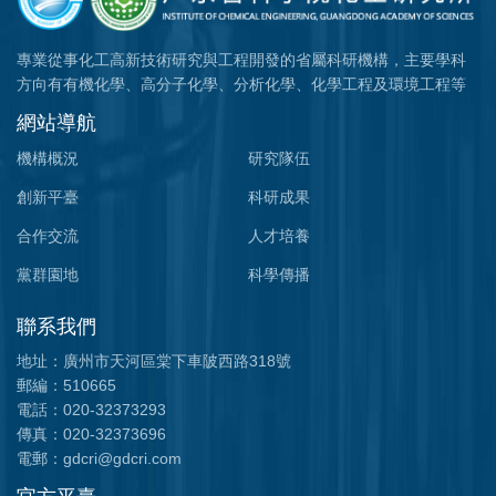
專業從事化工高新技術研究與工程開發的省屬科研機構，主要學科
方向有有機化學、高分子化學、分析化學、化學工程及環境工程等
網站導航
機構概況
研究隊伍
創新平臺
科研成果
合作交流
人才培養
黨群園地
科學傳播
聯系我們
地址：廣州市天河區棠下車陂西路318號
郵編：510665
電話：020-32373293
傳真：020-32373696
電郵：gdcri@gdcri.com