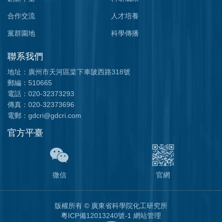
合作交流
人才培養
黨群園地
科學傳播
聯系我們
地址：廣州市天河區棠下車陂西路318號
郵編：510665
電話：020-32373293
傳真：020-32373696
電郵：gdcri@gdcri.com
官方平臺
微信
官網
版權所有
©
廣東省科學院化工研究所
粵ICP備12013240號-1
網站管理