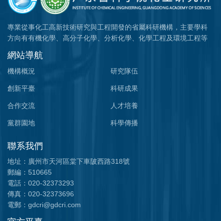
專業從事化工高新技術研究與工程開發的省屬科研機構，主要學科
方向有有機化學、高分子化學、分析化學、化學工程及環境工程等
網站導航
機構概況
研究隊伍
創新平臺
科研成果
合作交流
人才培養
黨群園地
科學傳播
聯系我們
地址：廣州市天河區棠下車陂西路318號
郵編：510665
電話：020-32373293
傳真：020-32373696
電郵：gdcri@gdcri.com