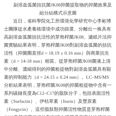
副溶血弧菌拮抗菌JK08抑菌提取物的抑菌效果及
組分結構式示意圖
近日，省科學院化工所環境化學研究中心李彬博
士團隊從水產養殖環境中成功篩選、分離出一株具有
高副溶血弧菌拮抗活性的芽孢桿菌JK08。濾紙片法抑
菌實驗結果表明，芽孢桿菌JK08對副溶血弧菌的拮抗
活性（抑菌圈直徑d = 18.19 ± 0.16 mm）與商業抗生
素（d = 14-18 mm）相當。從芽孢桿菌JK08菌液上清
中分離、濃縮得到的抑菌粗提物對副溶血弧菌具有顯
著的抑制能力（d = 24.15 ± 0.24 mm）。LC–MS/MS
分析結果表明，芽孢桿菌JK08的抑菌粗提物中含有一
系列碳鏈長度為C12–C17的脂肽分子，包括表面活性
素（Surfactin）、伊枯草素（Iturin）及豐原素
（Fengycin）。這些脂肽類抑菌活性物質是芽孢桿菌