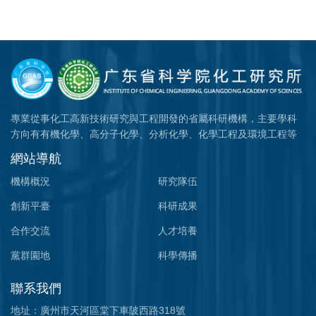
專業從事化工高新技術研究與工程開發的省屬科研機構，主要學科
方向有有機化學、高分子化學、分析化學、化學工程及環境工程等
網站導航
機構概況
研究隊伍
創新平臺
科研成果
合作交流
人才培養
黨群園地
科學傳播
聯系我們
地址：廣州市天河區棠下車陂西路318號