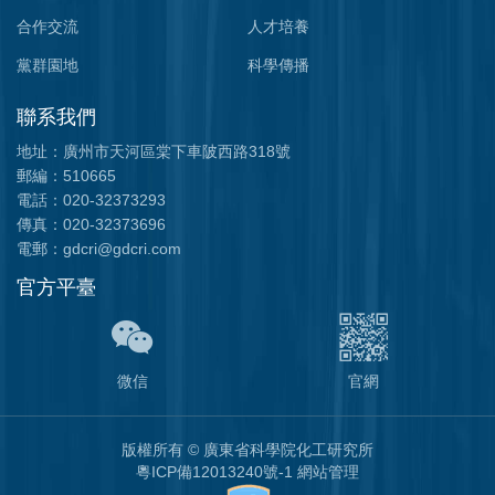
合作交流
人才培養
黨群園地
科學傳播
聯系我們
地址：廣州市天河區棠下車陂西路318號
郵編：510665
電話：020-32373293
傳真：020-32373696
電郵：gdcri@gdcri.com
官方平臺
微信
官網
版權所有
©
廣東省科學院化工研究所
粵ICP備12013240號-1
網站管理