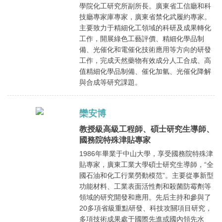
學院化工研究所副所長。廣東省工信廳和科
技廳專家庫專家，廣東省禁化武履約專家。
主要致力于精細化工領域的科研及成果轉化
工作，開展綠色工藝評價、精細化學品制
備、光催化和電催化技術應用等方向的研發
工作，完成天然藥物有效成分人工合成、高
值精細化學品制備、催化加氫、光催化降解
與合成等研究課題。
欒安博
教授級高級工程師、碩士研究生導師、
國務院特殊津貼專家
1986年畢業于中山大學，享受國務院特殊津
貼專家，廣東工業大學碩士研究生導師，“全
國石油和化工行業勞動模范”。主要從事新型
功能材料、工業表面活性劑和殺菌防霉劑等
領域的研究開發和應用。先后主持和參與了
20多項省級重點研發、科技攻關項目研究，
多項技術成果處于國際先進或國內領先水