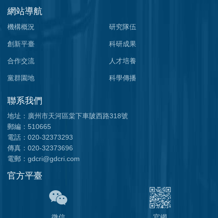
網站導航
機構概況
研究隊伍
創新平臺
科研成果
合作交流
人才培養
黨群園地
科學傳播
聯系我們
地址：廣州市天河區棠下車陂西路318號
郵編：510665
電話：020-32373293
傳真：020-32373696
電郵：gdcri@gdcri.com
官方平臺
微信
官網