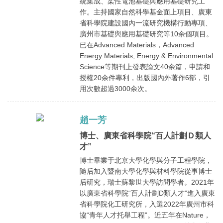
統集成、柔性電池基礎與應用基礎研究工
作。主持國家自然科學基金面上項目、廣東
省科學院建設國內一流研究機構行動專項、
廣州市基礎與應用基礎研究等10余個項目。
已在Advanced Materials，Advanced
Energy Materials, Energy & Environmental
Science等期刊上發表論文40余篇，申請和
授權20余件專利，出版國內外著作6部，引
用次數超過3000余次。
趙一芳
博士、廣東省科學院“百人計劃Ｄ類人
才”
博士畢業于北京大學化學與分子工程學院，
隨后加入暨南大學化學與材料學院從事博士
后研究，瑞士蘇黎世大學訪問學者。2021年
以廣東省科學院“百人計劃D類人才”進入廣東
省科學院化工研究所，入選2022年廣州市科
協“青年人才托舉工程”。近五年在Nature，