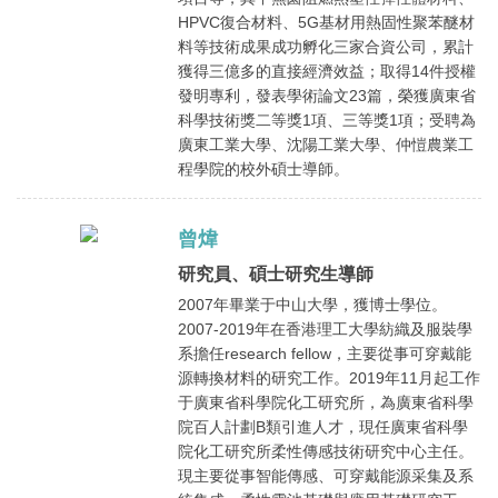
HPVC復合材料、5G基材用熱固性聚苯醚材
料等技術成果成功孵化三家合資公司，累計
獲得三億多的直接經濟效益；取得14件授權
發明專利，發表學術論文23篇，榮獲廣東省
科學技術獎二等獎1項、三等獎1項；受聘為
廣東工業大學、沈陽工業大學、仲愷農業工
程學院的校外碩士導師。
曾煒
研究員、碩士研究生導師
2007年畢業于中山大學，獲博士學位。
2007-2019年在香港理工大學紡織及服裝學
系擔任research fellow，主要從事可穿戴能
源轉換材料的研究工作。2019年11月起工作
于廣東省科學院化工研究所，為廣東省科學
院百人計劃B類引進人才，現任廣東省科學
院化工研究所柔性傳感技術研究中心主任。
現主要從事智能傳感、可穿戴能源采集及系