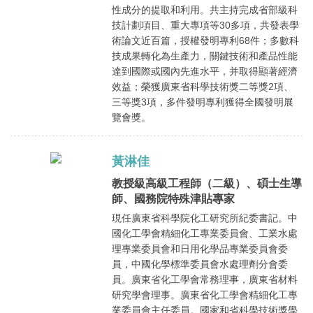
性成分的提取和利用。共主持完成省部級科
技計劃項目、重大專項等30多項，共發表學
術論文近百篇，授權發明專利68件；多數科
技成果轉化為生產力，關鍵技術和產品性能
達到國際或國內先進水平，并取得顯著經濟
效益；榮獲廣東省科學技術獎二等獎2項、
三等獎3項，多件發明專利獲得全國發明展
覽會獎。
黃淋佳
教授級高級工程師（二級）、碩士生導
師、國務院特殊津貼專家
現任廣東省科學院化工研究所紀委書記。中
國化工學會精細化工專業委員會、工業水處
理專業委員會和日用化學品專業委員會委
員，中國化學標準委員會水處理劑分會委
員。廣東省化工學會常務理事，廣東省材料
研究學會理事。廣東省化工學會精細化工專
業委員會主任委員。國家和省科學技術獎學