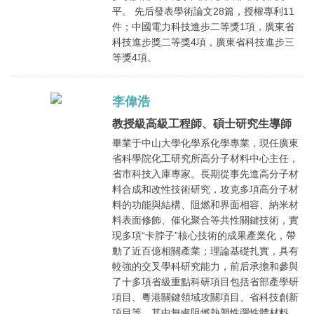
平。 先后發表學術論文28篇，授權專利11
件；中國電力科技進步二等獎1項，廣東省
科技進步獎二等獎4項，廣東省科技進步三
等獎4項。
李偉浩
教授級高級工程師、碩士研究生導師
畢業于中山大學化學系化學專業，現任廣東
省科學院化工研究所高分子材料中心主任，
省市科技入庫專家。長期從事先進高分子材
料合成和改性技術研究，攻克多項高分子材
料的功能與結構、阻燃和界面相容、納米材
料表面修飾、催化聚合等共性關鍵技術，實
現多項“卡脖子”核心技術的成果產業化，帶
動了近百億相關產業；理論基礎扎實，具有
較強的交叉學科研究能力，前后承擔和參與
了十多項省級重點科研項目包括省部產學研
項目、粵港關鍵領域攻關項目、省科技創新
項目等，其中無鹵阻燃熱塑性彈性體材料、